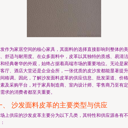
沙发作为家居空间的核心家具，其面料的选择直接影响到整体的
观、舒适与耐用度。在众多面料中，皮革以其独特的质感、易清
性和经典奢华的外观，始终占据着高端市场的重要地位。无论是
庭客厅、酒店大堂还是企业会所，一张优质的皮沙发都能显著提
空间格调。因此，了解沙发面料皮革的供应信息、批发渠道、价
因素及采购平台，对于家具制造商、室内设计师、零售商乃至有
制需求的消费者都至关重要。
一、 沙发面料皮革的主要类型与供应
市场上供应的沙发皮革主要分为以下几类，其特性和供应源各有
同：