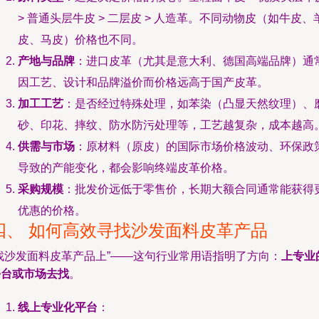
> 普通头层牛皮 > 二层皮 > 人造革。不同动物皮（如牛皮、
皮、马皮）价格也不同。
产地与品牌
：进口皮革（尤其是意大利、德国高端品牌）通
因工艺、设计和品牌溢价而价格远高于国产皮革。
加工工艺
：是否经过特殊处理，如苯染（凸显天然纹理）、
砂、印花、摔纹、防水防污处理等，工艺越复杂，成本越高
供需与市场
：原材料（原皮）的国际市场价格波动、环保政
导致的产能变化，都会影响终端皮革价格。
采购规模
：批发价远低于零售价，长期大额合同通常能获得
优惠的价格。
四、 如何高效寻找沙发面料皮革产品
“找沙发面料皮革产品上”——这句行业常用语指明了方向：
上专业
平台或市场去找
。
线上专业化平台
：