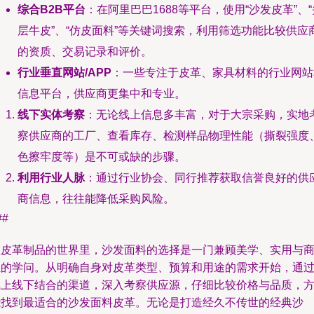
综合B2B平台
：在阿里巴巴1688等平台，使用“沙发皮革”、“
层牛皮”、“仿皮面料”等关键词搜索，利用筛选功能比较供应
的资质、交易记录和评价。
行业垂直网站/APP
：一些专注于皮革、家具材料的行业网站
信息平台，供应商更集中和专业。
线下实体考察
：无论线上信息多丰富，对于大宗采购，实地
察供应商的工厂、查看库存、检测样品物理性能（撕裂强度
色擦牢度等）是不可或缺的步骤。
利用行业人脉
：通过行业协会、同行推荐获取信誉良好的供
商信息，往往能降低采购风险。
##
在皮革制品的世界里，沙发面料的选择是一门兼顾美学、实用与
业的学问。从明确自身对皮革类型、预算和用途的需求开始，通
线上线下结合的渠道，深入考察供应源，仔细比较价格与品质，
能找到最适合的沙发面料皮革。无论是打造经久不传世的经典沙