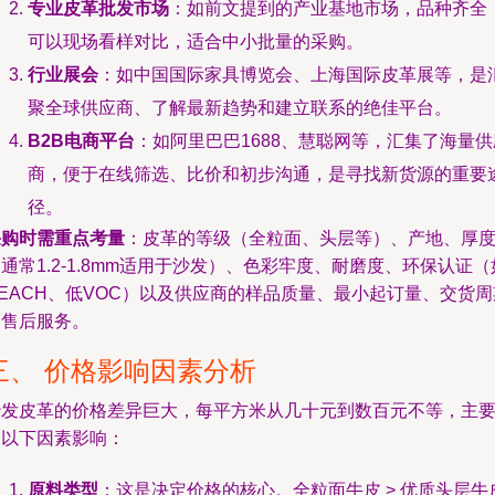
专业皮革批发市场
：如前文提到的产业基地市场，品种齐全
可以现场看样对比，适合中小批量的采购。
行业展会
：如中国国际家具博览会、上海国际皮革展等，是
聚全球供应商、了解最新趋势和建立联系的绝佳平台。
B2B电商平台
：如阿里巴巴1688、慧聪网等，汇集了海量供
商，便于在线筛选、比价和初步沟通，是寻找新货源的重要
径。
采购时需重点考量
：皮革的等级（全粒面、头层等）、产地、厚
通常1.2-1.8mm适用于沙发）、色彩牢度、耐磨度、环保认证（
EACH、低VOC）以及供应商的样品质量、最小起订量、交货周
和售后服务。
三、 价格影响因素分析
沙发皮革的价格差异巨大，每平方米从几十元到数百元不等，主
受以下因素影响：
原料类型
：这是决定价格的核心。全粒面牛皮 > 优质头层牛