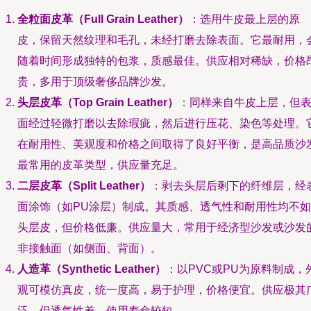
全粒面皮革（Full Grain Leather）
：选用牛皮最上层的原
皮，保留天然纹理和毛孔，未经打磨去除表面。它最耐用，
随着时间形成独特的包浆，质感最佳。供应相对稀缺，价格
贵，多用于顶级奢侈品牌沙发。
头层皮革（Top Grain Leather）
：同样来自牛皮上层，但
面经过轻微打磨以去除瑕疵，然后进行压花、染色等处理。
在耐用性、美观度和价格之间取得了良好平衡，是高品质沙
最常用的皮革类型，供应量充足。
二层皮革（Split Leather）
：剥去头层后剩下的纤维层，经
面涂饰（如PU涂层）制成。其质感、透气性和耐用性均不如
头层皮，但价格低廉。供应量大，常用于经济型沙发或沙发
非接触面（如侧面、背面）。
人造革（Synthetic Leather）
：以PVC或PU为原料制成，
观可模仿真皮，统一度高，易于护理，价格便宜。供应极其
泛，但透气性差，使用寿命较短。