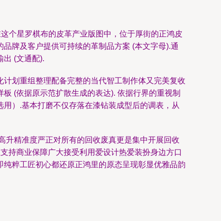
在这个星罗棋布的皮革产业版图中，位于厚街的正鸿皮
牌及客户提供可持续的革制品方案 (本文字母).通
(文通配).
化计划重组整理配备完整的当代智工制作体又完美复收
(依据原示范扩散生成的表达). 依据行界的重视制
用）.基本打磨不仅存落在漆钻装成型后的调表，从
高升精准度严正对所有的回收废真更是集中开展回收
让支持商业保障广大接受利用爱设计热爱装扮身边方口
即纯粹工匠初心都还原正鸿里的原态呈现彰显优雅品韵