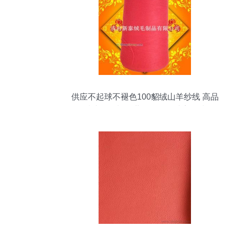
供应不起球不褪色100貂绒山羊纱线 高品
质纺织原料，世界工厂网独家优选