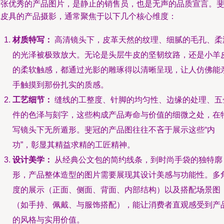
一张优秀的产品图片，是静止的销售员，也是无声的品质宣言。
冠皮具的产品摄影，通常聚焦于以下几个核心维度：
材质特写：
高清镜头下，皮革天然的纹理、细腻的毛孔、柔
的光泽被极致放大。无论是头层牛皮的坚韧纹路，还是小羊
的柔软触感，都通过光影的雕琢得以清晰呈现，让人仿佛能
手触摸到那份扎实的质感。
工艺细节：
缝线的工整度、针脚的均匀性、边缘的处理、五
件的色泽与刻字，这些构成产品寿命与价值的细微之处，在
写镜头下无所遁形。斐冠的产品图往往不吝于展示这些“内
功”，彰显其精益求精的工匠精神。
设计美学：
从经典公文包的简约线条，到时尚手袋的独特廓
形，产品整体造型的图片需要展现其设计美感与功能性。多
度的展示（正面、侧面、背面、内部结构）以及搭配场景图
（如手持、佩戴、与服饰搭配），能让消费者直观感受到产
的风格与实用价值。