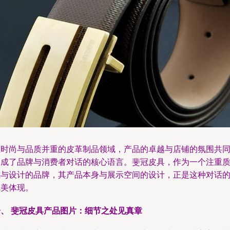
在时尚与品质并重的皮革制品领域，产品的卓越与店铺的氛围共
构成了品牌与消费者对话的核心语言。斐冠皮具，作为一个注重
感与设计的品牌，其产品本身与展示空间的设计，正是这种对话
完美体现。
一、 斐冠皮具产品图片：细节之处见真章