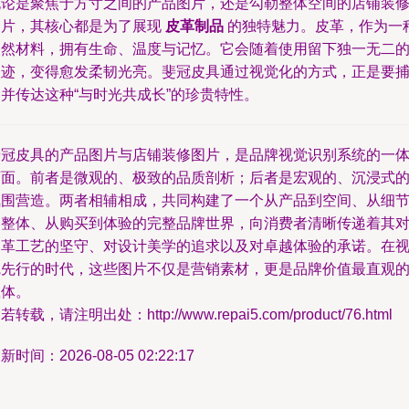
无论是聚焦于方寸之间的产品图片，还是勾勒整体空间的店铺装
图片，其核心都是为了展现
皮革制品
的独特魅力。皮革，作为一
天然材料，拥有生命、温度与记忆。它会随着使用留下独一无二
痕迹，变得愈发柔韧光亮。斐冠皮具通过视觉化的方式，正是要
并传达这种“与时光共成长”的珍贵特性。
斐冠皮具的产品图片与店铺装修图片，是品牌视觉识别系统的一
两面。前者是微观的、极致的品质剖析；后者是宏观的、沉浸式
氛围营造。两者相辅相成，共同构建了一个从产品到空间、从细
到整体、从购买到体验的完整品牌世界，向消费者清晰传递着其
皮革工艺的坚守、对设计美学的追求以及对卓越体验的承诺。在
觉先行的时代，这些图片不仅是营销素材，更是品牌价值最直观
载体。
若转载，请注明出处：http://www.repai5.com/product/76.html
新时间：2026-08-05 02:22:17