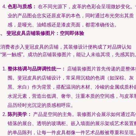
色彩与质感：
在不同光源下，皮革的色彩会呈现微妙变化。
业的产品图会忠实还原皮革的本色，同时通过布光突出其质
感，是哑光、油蜡感还是漆皮亮面，都需准确传达。
二、 斐冠皮具店铺装修图片：空间即体验
当消费者步入斐冠皮具的店铺，其装修设计便构成了对品牌认知
的“第一触感”。成功的店铺装修图片，能让人未临其境，先感其韵
整体格调与品牌调性统一：
店铺装修图片首先传递的是整体
围。斐冠皮具的店铺设计，常采用沉稳的色调（如深棕、灰
黑、米白）作为背景，搭配温润的木材、冷峻的金属或质朴
水泥元素，营造出低调、奢华、注重本质的空间感，与皮革
品历经时光沉淀的质感相呼应。
陈列美学：
产品是空间的主角。装修图片会展示如何通过高
错落的展台、透明的玻璃柜、嵌入墙面的展示架或艺术装置
的单品陈列，让每一件皮具都像一件艺术品般被尊重和呈现