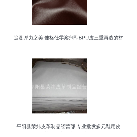
追溯弹力之美 佳格仕零溶剂型BPU皮三重再造的材
质想象
平阳县荣炜皮革制品经营部 专业批发多元鞋用皮
革，打造卓越品质之源