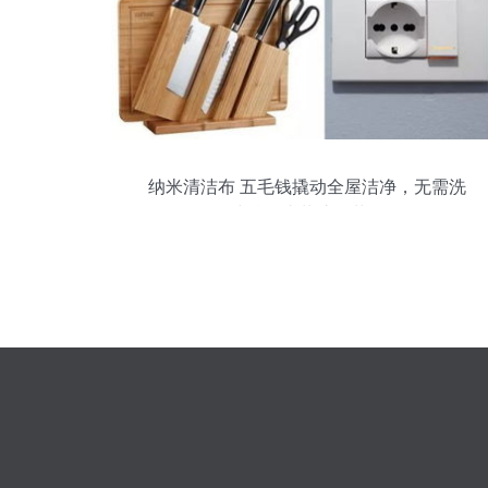
纳米清洁布 五毛钱撬动全屋洁净，无需洗
洁精的皮革护理革命