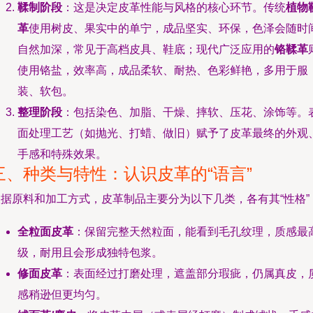
鞣制阶段
：这是决定皮革性能与风格的核心环节。传统
植物
革
使用树皮、果实中的单宁，成品坚实、环保，色泽会随时
自然加深，常见于高档皮具、鞋底；现代广泛应用的
铬鞣革
使用铬盐，效率高，成品柔软、耐热、色彩鲜艳，多用于服
装、软包。
整理阶段
：包括染色、加脂、干燥、摔软、压花、涂饰等。
面处理工艺（如抛光、打蜡、做旧）赋予了皮革最终的外观
手感和特殊效果。
三、种类与特性：认识皮革的“语言”
根据原料和加工方式，皮革制品主要分为以下几类，各有其“性格”
全粒面皮革
：保留完整天然粒面，能看到毛孔纹理，质感最
级，耐用且会形成独特包浆。
修面皮革
：表面经过打磨处理，遮盖部分瑕疵，仍属真皮，
感稍逊但更均匀。