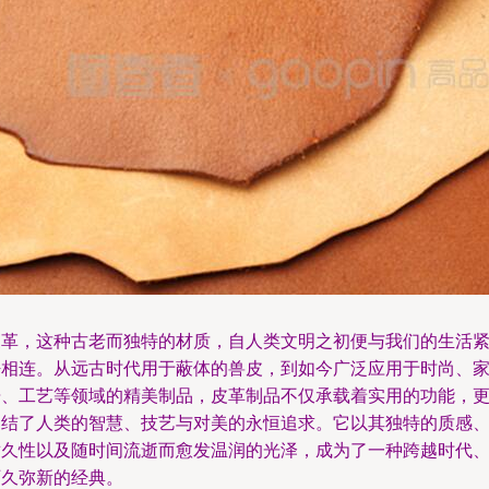
皮革，这种古老而独特的材质，自人类文明之初便与我们的生活
密相连。从远古时代用于蔽体的兽皮，到如今广泛应用于时尚、
居、工艺等领域的精美制品，皮革制品不仅承载着实用的功能，
凝结了人类的智慧、技艺与对美的永恒追求。它以其独特的质感
耐久性以及随时间流逝而愈发温润的光泽，成为了一种跨越时代
历久弥新的经典。