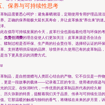
五、保养与可持续性思考
皮革制品需要悉心呵护：避免暴晒潮湿，定期使用专用护理品清
滋养。正确的保养能极大延长其寿命，并让皮革焕发“养出来”的迷
光泽。
与此在倡导可持续发展的今天，皮革行业也面临着伦理与环保的
量。
负责任消费
的理念促使人们更加关注：皮革来源是否合法合
规、鞣制过程是否环保、生产商的社会责任等。选择经认证的环
皮革、支持透明供应链的品牌、珍惜并长久使用已有的皮革制品
都是当下更具意识的消费方式。
##
皮革制品，是自然馈赠与人类匠心结合的产物。它不仅仅是一件
品，更是一段故事的载体——记录着工匠的专注、使用者的痕迹
时光的沉淀。在快消时代，一件优质的皮革制品所代表的经久耐
用、历久弥新的特质，提醒着我们关于品质、传承与可持续生活
价值。它那温暖的触感与独特的香气，将继续在未来的岁月里，