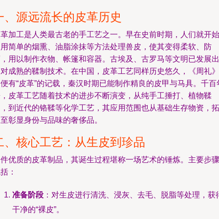
一、源远流长的皮革历史
皮革加工是人类最古老的手工艺之一。早在史前时期，人们就开
利用简单的烟熏、油脂涂抹等方法处理兽皮，使其变得柔软、防
腐，用以制作衣物、帐篷和容器。古埃及、古罗马等文明已发展
相对成熟的鞣制技术。在中国，皮革工艺同样历史悠久，《周礼
中便有“皮革”的记载，秦汉时期已能制作精良的皮甲与马具。千百
来，皮革工艺随着技术的进步不断演变，从纯手工捶打、植物鞣
制，到近代的铬鞣等化学工艺，其应用范围也从基础生存物资，
展至彰显身份与品味的奢侈品。
二、核心工艺：从生皮到珍品
一件优质的皮革制品，其诞生过程堪称一场艺术的锤炼。主要步
包括：
准备阶段
：对生皮进行清洗、浸灰、去毛、脱脂等处理，获
干净的“裸皮”。