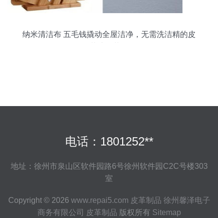
纳米清洁布 五毛钱撬动全屋洁净，无需洗洁精的皮
革护理革命
电话：1801252**
地址：徐州市泉山区软件园路6号徐州软件园C2C号楼303
室
Copyright © 2026
www.repai5.com
皮革制品
徐州馨泽电子
商务有限公司
皮革制品
版权所有
Sitemap