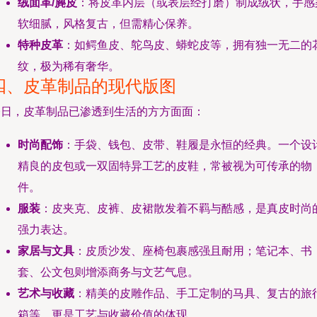
绒面革/麂皮
：将皮革内层（或表层经打磨）制成绒状，手感
软细腻，风格复古，但需精心保养。
特种皮革
：如鳄鱼皮、鸵鸟皮、蟒蛇皮等，拥有独一无二的
纹，极为稀有奢华。
四、皮革制品的现代版图
今日，皮革制品已渗透到生活的方方面面：
时尚配饰
：手袋、钱包、皮带、鞋履是永恒的经典。一个设
精良的皮包或一双固特异工艺的皮鞋，常被视为可传承的物
件。
服装
：皮夹克、皮裤、皮裙散发着不羁与酷感，是真皮时尚
强力表达。
家居与文具
：皮质沙发、座椅包裹感强且耐用；笔记本、书
套、公文包则增添商务与文艺气息。
艺术与收藏
：精美的皮雕作品、手工定制的马具、复古的旅
箱等，更是工艺与收藏价值的体现。